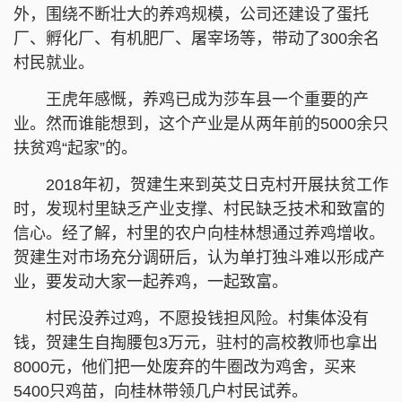
外，围绕不断壮大的养鸡规模，公司还建设了蛋托
厂、孵化厂、有机肥厂、屠宰场等，带动了300余名
村民就业。
王虎年感慨，养鸡已成为莎车县一个重要的产
业。然而谁能想到，这个产业是从两年前的5000余只
扶贫鸡“起家”的。
2018年初，贺建生来到英艾日克村开展扶贫工作
时，发现村里缺乏产业支撑、村民缺乏技术和致富的
信心。经了解，村里的农户向桂林想通过养鸡增收。
贺建生对市场充分调研后，认为单打独斗难以形成产
业，要发动大家一起养鸡，一起致富。
村民没养过鸡，不愿投钱担风险。村集体没有
钱，贺建生自掏腰包3万元，驻村的高校教师也拿出
8000元，他们把一处废弃的牛圈改为鸡舍，买来
5400只鸡苗，向桂林带领几户村民试养。