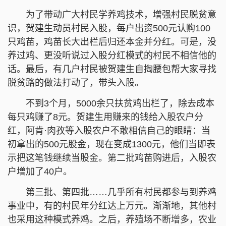
为了带动广大村民学养鸡技术，增强村民脱贫意
识，贺建生动员村民入股，每户出资500元认购100
只鸡苗，鸡苗长大出栏后归还本金并分红。可是，没
养过鸡、更没听说过入股分红模式的村民不相信他的
话。最后，有几户村民被贺建生自掏腰包帮大家寻找
脱贫路的做法打动了，带头入股。
不到3个月，5000余只扶贫鸡出栏了，除去成本
每只鸡赚了8元。贺建生用赚来的钱给入股农户分
红，阿肯·肉孜等入股农户不敢相信自己的眼睛：当
初拿出的500元股金，现在变成1300元，他们当即表
示把这笔钱继续当股金。第二批鸡苗购进后，入股农
户增加了40户。
第三批、第四批……几乎所有村民都参与到养鸡
事业中，有的村民年分红达上万元。渐渐地，其他村
也采用这种模式养鸡。之后，养殖场不断增多，农业