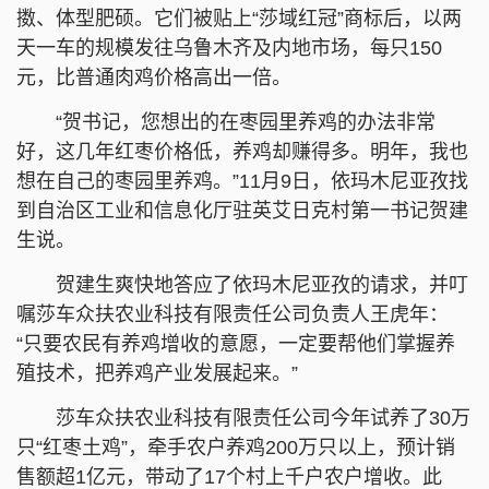
擞、体型肥硕。它们被贴上“莎域红冠”商标后，以两
天一车的规模发往乌鲁木齐及内地市场，每只150
元，比普通肉鸡价格高出一倍。
“贺书记，您想出的在枣园里养鸡的办法非常
好，这几年红枣价格低，养鸡却赚得多。明年，我也
想在自己的枣园里养鸡。”11月9日，依玛木尼亚孜找
到自治区工业和信息化厅驻英艾日克村第一书记贺建
生说。
贺建生爽快地答应了依玛木尼亚孜的请求，并叮
嘱莎车众扶农业科技有限责任公司负责人王虎年：
“只要农民有养鸡增收的意愿，一定要帮他们掌握养
殖技术，把养鸡产业发展起来。”
莎车众扶农业科技有限责任公司今年试养了30万
只“红枣土鸡”，牵手农户养鸡200万只以上，预计销
售额超1亿元，带动了17个村上千户农户增收。此