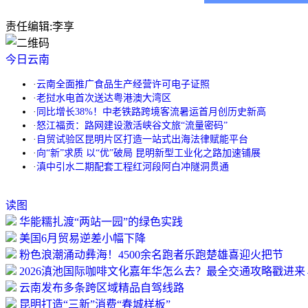
责任编辑:
李享
今日云南
·
云南全面推广食品生产经营许可电子证照
·
老挝水电首次送达粤港澳大湾区
·
同比增长38%！中老铁路跨境客流暑运首月创历史新高
·
怒江福贡：路网建设激活峡谷文旅“流量密码”
·
自贸试验区昆明片区打造一站式出海法律赋能平台
·
向“新”求质 以“优”破局 昆明新型工业化之路加速铺展
·
滇中引水二期配套工程红河段阿白冲隧洞贯通
读图
华能糯扎渡“两站一园”的绿色实践
美国6月贸易逆差小幅下降
粉色浪潮涌动彝海！4500余名跑者乐跑楚雄喜迎火把节
2026滇池国际咖啡文化嘉年华怎么去？最全交通攻略戳进来
云南发布多条跨区域精品自驾线路
昆明打造“三新”消费“春城样板”